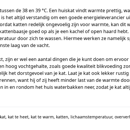
ussen de 38 en 39 °C. Een huiskat vindt warmte prettig, waa
s is het altijd verstandig om een goede
energieleverancier
ui
dat katten redelijk ongevoelig zijn voor warmte, kan dit w
ls kattenbaasje goed op als je een kachel of open haard heb
eratuur door zich te wassen. Hiermee werken ze namelijk 
nste laag van de vacht.
kt, zijn er wel een aantal dingen die je kunt doen om ervoor
een hoog vochtgehalte, zoals goede kwaliteit blikvoeding z
ijk het dorstgevoel van je kat. Laat je kat ook lekker rusti
rennen, want hij of zij heeft minder last van de warmte door
en in en rondom het huis waterbakken neer, zodat je kat alt
kat
,
kat te heet
,
kat te warm
,
katten
,
lichaamstemperatuur
,
overver