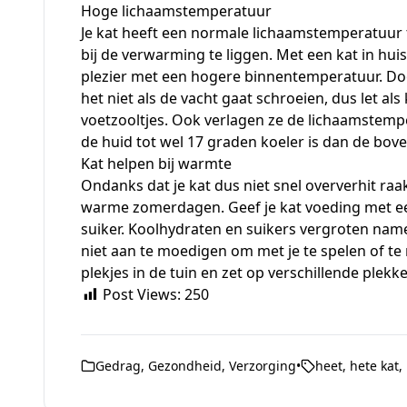
Hoge lichaamstemperatuur
Je kat heeft een normale lichaamstemperatuur t
bij de verwarming te liggen. Met een kat in hui
plezier met een hogere binnentemperatuur. Door
het niet als de vacht gaat schroeien, dus let a
voetzooltjes. Ook verlagen ze de lichaamstemp
de huid tot wel 17 graden koeler is dan de bove
Kat helpen bij warmte
Ondanks dat je kat dus niet snel oververhit raa
warme zomerdagen
. Geef je kat voeding met 
suiker. Koolhydraten en suikers vergroten namel
niet aan te moedigen om met je te spelen of te 
plekjes in de tuin en zet op verschillende plekk
Post Views:
250
Gedrag
,
Gezondheid
,
Verzorging
•
heet
,
hete kat
,