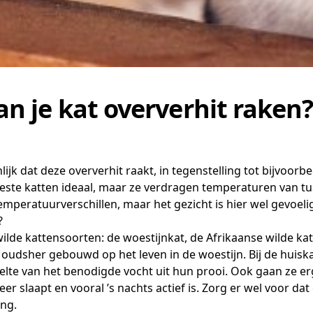
n je kat oververhit raken
ijk dat deze oververhit raakt, in tegenstelling tot bijvoorb
te katten ideaal, maar ze verdragen temperaturen van tus
emperatuurverschillen, maar het gezicht is hier wel gevoelig
?
wilde kattensoorten: de woestijnkat, de Afrikaanse wilde k
 oudsher gebouwd op het leven in de woestijn. Bij de huiskat
eelte van het benodigde vocht uit hun prooi. Ook gaan ze 
r slaapt en vooral ’s nachts actief is. Zorg er wel voor dat 
ang.