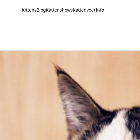
Kittens
Blog
Kattenshows
Kattenvoer
Info