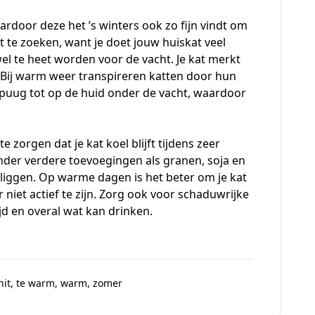
rdoor deze het ’s winters ook zo fijn vindt om
t te zoeken, want je doet jouw huiskat veel
el te heet worden voor de vacht. Je kat merkt
t. Bij warm weer transpireren katten door hun
spuug tot op de huid onder de vacht, waardoor
 te zorgen dat je
kat koel blijft tijdens zeer
onder verdere toevoegingen als granen, soja en
g liggen. Op warme dagen is het beter om je kat
 niet actief te zijn. Zorg ook voor schaduwrijke
ijd en overal wat kan drinken.
hit
,
te warm
,
warm
,
zomer