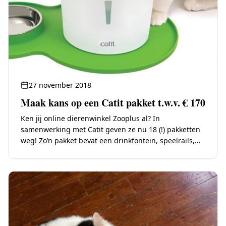
27 november 2018
Maak kans op een Catit pakket t.w.v. € 170
Ken jij online dierenwinkel Zooplus al? In
samenwerking met Catit geven ze nu 18 (!) pakketten
weg! Zo’n pakket bevat een drinkfontein, speelrails,
een multi feeder, een self groomer en de nieuwe
Catit…