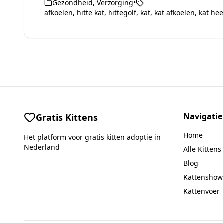
Gezondheid
,
Verzorging
•
afkoelen
,
hitte kat
,
hittegolf
,
kat
,
kat afkoelen
,
kat he
Navigatie
Gratis Kittens
Home
Het platform voor gratis kitten adoptie in
Nederland
Alle Kittens
Blog
Kattenshow
Kattenvoer