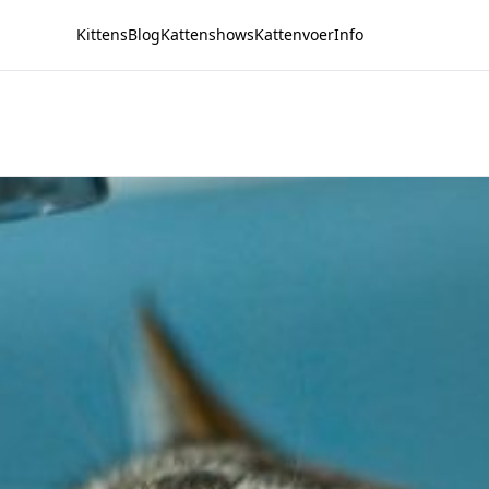
Kittens
Blog
Kattenshows
Kattenvoer
Info