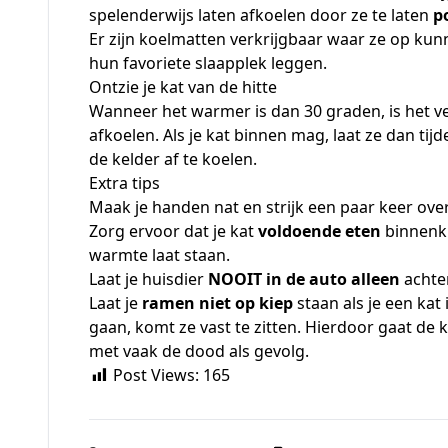
spelenderwijs laten afkoelen door ze te laten
p
Er zijn
koelmatten
verkrijgbaar waar ze op kunn
hun favoriete slaapplek leggen.
Ontzie je kat van de hitte
Wanneer het warmer is dan 30 graden, is het v
afkoelen. Als je kat binnen mag, laat ze dan tij
de kelder af te koelen.
Extra tips
Maak je handen nat en strijk een paar keer over
Zorg ervoor dat je kat
voldoende eten
binnenkri
warmte laat staan.
Laat je huisdier
NOOIT in de auto alleen
achte
Laat je
ramen niet op kiep
staan als je een kat 
gaan, komt ze vast te zitten. Hierdoor gaat d
met vaak de dood als gevolg.
Post Views:
165