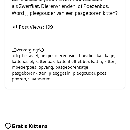
als
Zwerfkat
,
Dierenvrienden
, of
Poezenbos
.
Word jij pleegouder van een pasgeboren kitten?
Post Views:
199
Verzorging
•
adoptie
,
asiel
,
belgie
,
dierenasiel
,
huisdier
,
kat
,
katje
,
kattenasiel
,
kattenbak
,
kattenliefhebber
,
kattin
,
kitten
,
moederpoes
,
opvang
,
pasgeborenkatje
,
pasgeborenkitten
,
pleeggezin
,
pleegouder
,
poes
,
poezen
,
vlaanderen
Gratis Kittens