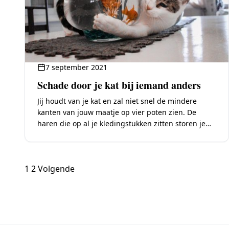
7 september 2021
Schade door je kat bij iemand anders
Jij houdt van je kat en zal niet snel de mindere
kanten van jouw maatje op vier poten zien. De
haren die op al je kledingstukken zitten storen je
al…
Berichten
1
2
Volgende
paginering