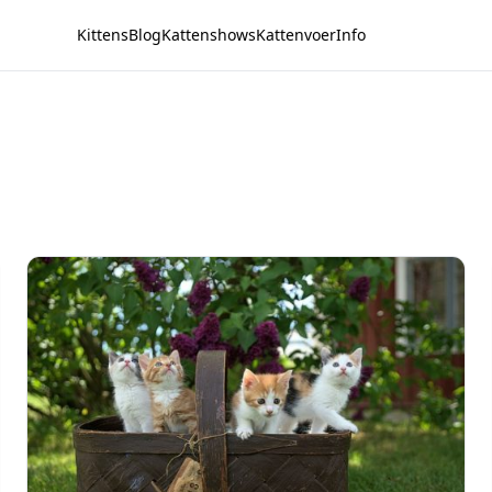
Kittens
Blog
Kattenshows
Kattenvoer
Info