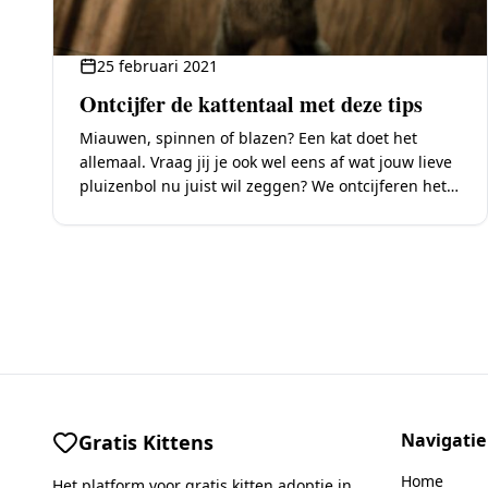
25 februari 2021
Ontcijfer de kattentaal met deze tips
Miauwen, spinnen of blazen? Een kat doet het
allemaal. Vraag jij je ook wel eens af wat jouw lieve
pluizenbol nu juist wil zeggen? We ontcijferen het
voor jou! Katten…
Navigatie
Gratis Kittens
Home
Het platform voor gratis kitten adoptie in