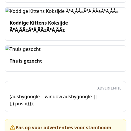
Koddige Kittens Koksijde
Ã°Å¸ÂÂ±Ã°Å¸ÂÂ±Ã°Å¸ÂÂ±
Thuis gezocht
ADVERTENTIE
(adsbygoogle = window.adsbygoogle ||
[]).push({});
Pas op voor advertenties voor stamboom