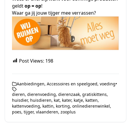
geldt
op = op
!
Waar ga jij jouw tijger mee verrassen?
Post Views:
198
Aanbiedingen
,
Accessoires en speelgoed
,
voeding
•
dieren
,
dierenvoeding
,
dierenzaak
,
gratiskittens
,
huisdier
,
huisdieren
,
kat
,
kater
,
katje
,
katten
,
kattenvoeding
,
kattin
,
korting
,
onlinedierenwinkel
,
poes
,
tijger
,
vlaanderen
,
zooplus