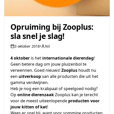
Opruiming bij Zooplus:
sla snel je slag!
3 oktober 2018
•
Nil
4 oktober
is het
internationale dierendag
!
Geen betere dag om jouw pluizenbol te
verwennen. Goed nieuws!
Zooplus
houdt nu
een
uitverkoop
van alle producten die uit het
gamma verdwijnen.
Heb je nog een krabpaal of speelgoed nodig?
Op
online dierenzaak
Zooplus kan je terecht
voor de meest uiteenlopende
producten voor
jouw kitten of kat
!
Wees er snel bij
, want voor sommige producten