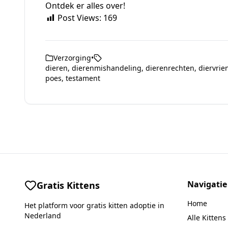
Ontdek er alles over!
Post Views:
169
Verzorging
•
dieren
,
dierenmishandeling
,
dierenrechten
,
diervrie
poes
,
testament
Navigatie
Gratis Kittens
Home
Het platform voor gratis kitten adoptie in
Nederland
Alle Kittens