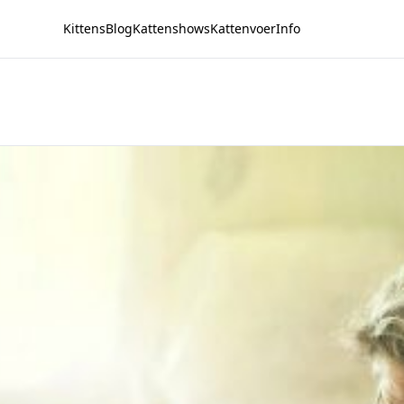
Kittens
Blog
Kattenshows
Kattenvoer
Info