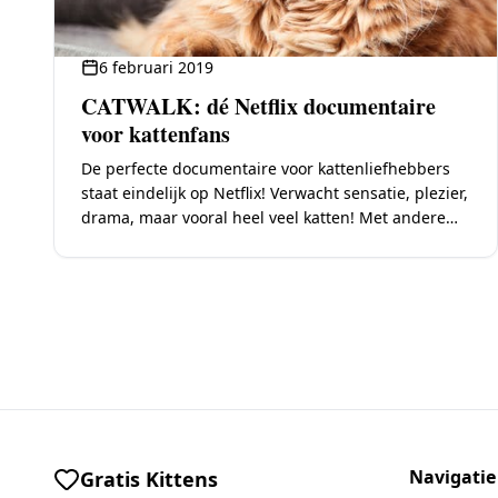
6 februari 2019
CATWALK: dé Netflix documentaire
voor kattenfans
De perfecte documentaire voor kattenliefhebbers
staat eindelijk op Netflix! Verwacht sensatie, plezier,
drama, maar vooral heel veel katten! Met andere
woorden de perfecte guilty pleasure voor
kattenfans! CATWALK is een…
Navigatie
Gratis Kittens