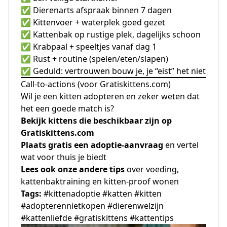
✅ Dierenarts afspraak binnen 7 dagen
✅ Kittenvoer + waterplek goed gezet
✅ Kattenbak op rustige plek, dagelijks schoon
✅ Krabpaal + speeltjes vanaf dag 1
✅ Rust + routine (spelen/eten/slapen)
✅ Geduld: vertrouwen bouw je, je “eist” het niet
Call-to-actions (voor Gratiskittens.com)
Wil je een kitten adopteren en zeker weten dat
het een goede match is?
Bekijk kittens die beschikbaar zijn op
Gratiskittens.com
Plaats gratis een adoptie-aanvraag
en vertel
wat voor thuis je biedt
Lees ook onze andere tips
over voeding,
kattenbaktraining en kitten-proof wonen
Tags:
#kittenadoptie #katten #kitten
#adopterennietkopen #dierenwelzijn
#kattenliefde #gratiskittens #kattentips