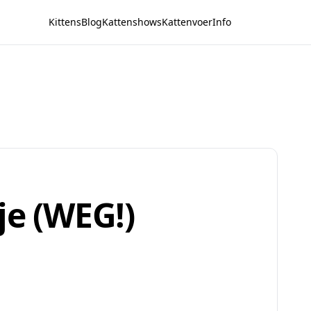
Kittens
Blog
Kattenshows
Kattenvoer
Info
je (WEG!)