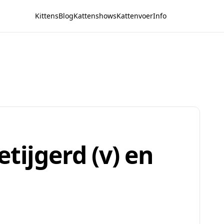
Kittens
Blog
Kattenshows
Kattenvoer
Info
tijgerd (v) en