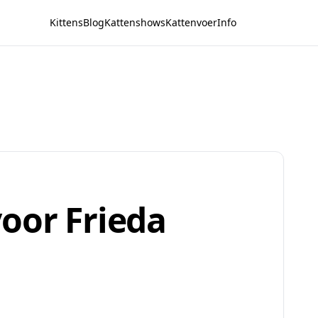
Kittens
Blog
Kattenshows
Kattenvoer
Info
oor Frieda