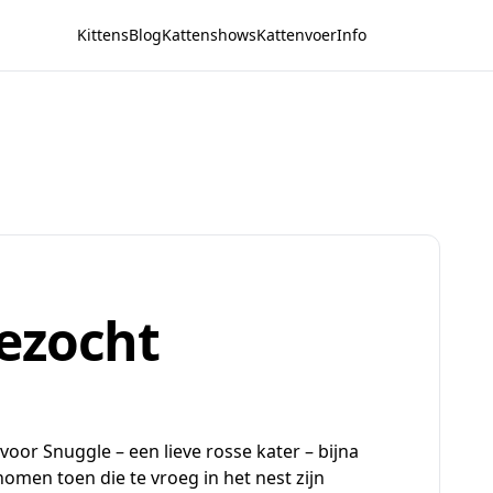
Kittens
Blog
Kattenshows
Kattenvoer
Info
ezocht
 voor Snuggle – een lieve rosse kater – bijna
nomen toen die te vroeg in het nest zijn