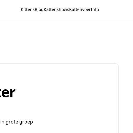
Kittens
Blog
Kattenshows
Kattenvoer
Info
ter
n in grote groep