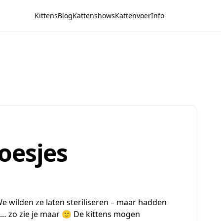
Kittens
Blog
Kattenshows
Kattenvoer
Info
oesjes
We wilden ze laten steriliseren – maar hadden
jn… zo zie je maar 🙂 De kittens mogen