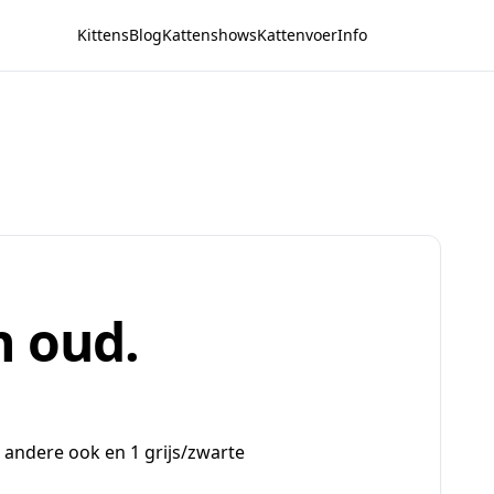
Kittens
Blog
Kattenshows
Kattenvoer
Info
n oud.
e andere ook en 1 grijs/zwarte