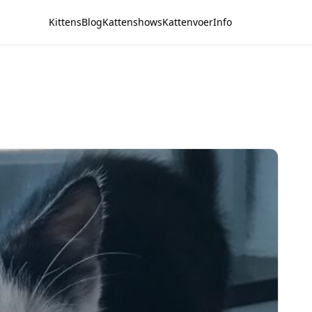
Kittens
Blog
Kattenshows
Kattenvoer
Info