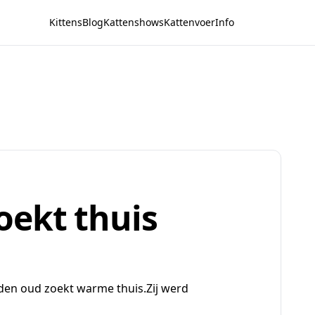
Kittens
Blog
Kattenshows
Kattenvoer
Info
ekt thuis
den oud zoekt warme thuis.Zij werd