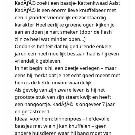
KadÃƒÂ© zoekt een baasje- Kattenkwaad Aalst
KadÃƒÂ© is een enorm lieve knuffelbeer met
een bijzonder vriendelijk en zachtaardig
karakter. Heel eerlijke groene ogen kijken je
aan en doen je hart smelten (door de flash
zijn ze heel wat minder open…)
Ondanks het feit dat hij gedurende enkele
jaren een heel moeilijk bestaan had is hij even
vriendelijk gebleven.
In het begin is hij een beetje verlegen – maar
eens hij merkt dat je het echt goed meent met
hem is de liefde onvoorwaardelijk.
Als gevolg van zijn zware leven is hij het
grootste stuk van zijn staart kwijt en heeft
een hangoortje. KadÃƒÂ© is ongeveer 7 jaar
en gecastreerd.
Ideaal voor hem: binnenpoes – liefdevolle
baasjes met wie hij kan knuffelen – geen
andere huisdieren waar hij bang moet van