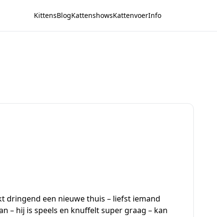
Kittens
Blog
Kattenshows
Kattenvoer
Info
kt dringend een nieuwe thuis – liefst iemand
an – hij is speels en knuffelt super graag – kan