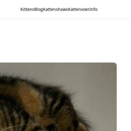
Kittens
Blog
Kattenshows
Kattenvoer
Info