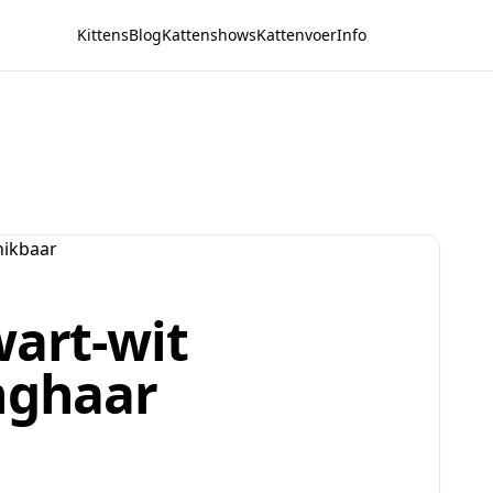
Kittens
Blog
Kattenshows
Kattenvoer
Info
wart-wit
anghaar