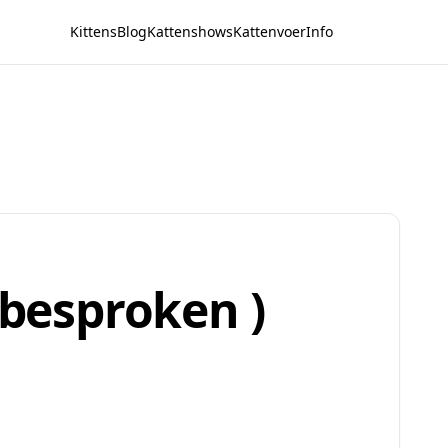
Kittens
Blog
Kattenshows
Kattenvoer
Info
( besproken )