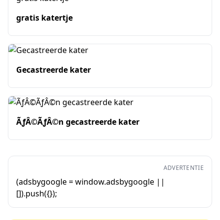
gratis katertje
Gecastreerde kater
ÃƒÂ©ÃƒÂ©n gecastreerde kater
ADVERTENTIE
(adsbygoogle = window.adsbygoogle ||
[]).push({});