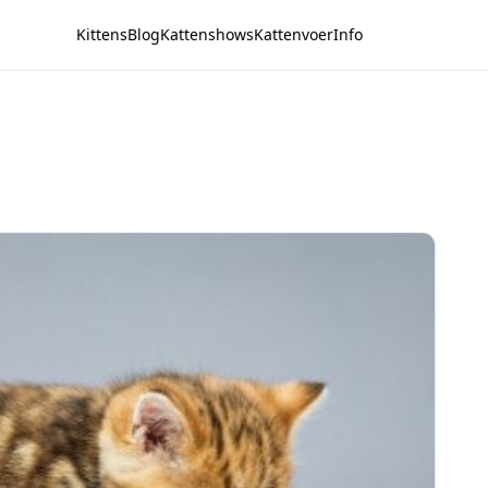
Kittens
Blog
Kattenshows
Kattenvoer
Info