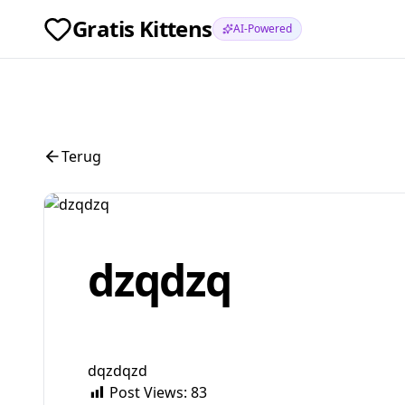
Gratis Kittens
AI-Powered
Terug
dzqdzq
dqzdqzd
Post Views:
83