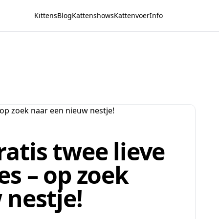
Kittens
Blog
Kattenshows
Kattenvoer
Info
atis twee lieve
es – op zoek
 nestje!