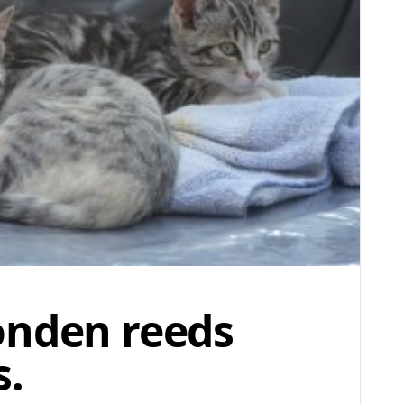
onden reeds
s.