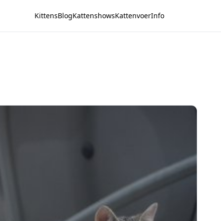
Kittens
Blog
Kattenshows
Kattenvoer
Info