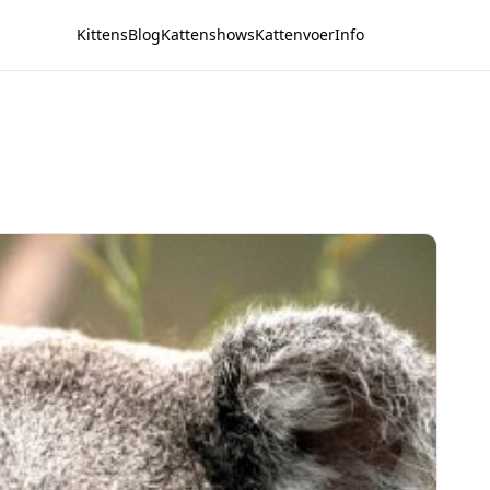
Kittens
Blog
Kattenshows
Kattenvoer
Info