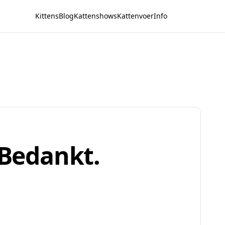
Kittens
Blog
Kattenshows
Kattenvoer
Info
. Bedankt.