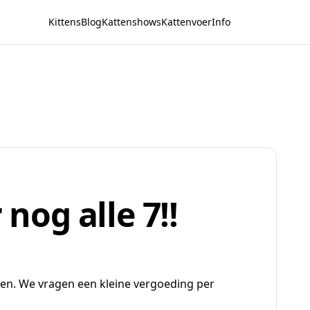
Kittens
Blog
Kattenshows
Kattenvoer
Info
 nog alle 7!!
ten. We vragen een kleine vergoeding per