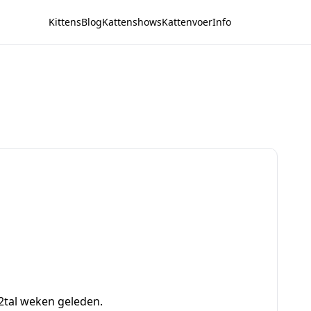
Kittens
Blog
Kattenshows
Kattenvoer
Info
 2tal weken geleden.