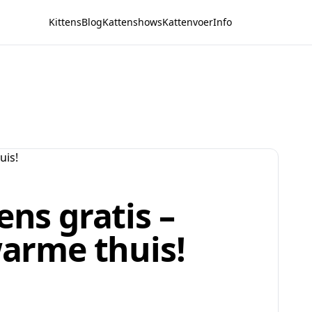
Kittens
Blog
Kattenshows
Kattenvoer
Info
ens gratis –
rme thuis!