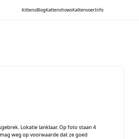
Kittens
Blog
Kattenshows
Kattenvoer
Info
sgebrek. Lokatie lanklaar. Op foto staan 4
st mag weg op voorwaarde dat ze goed