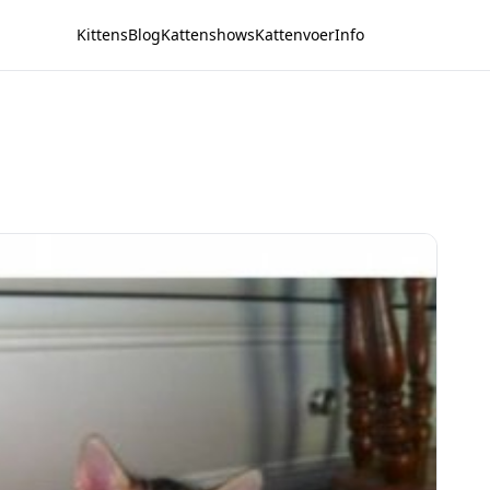
Kittens
Blog
Kattenshows
Kattenvoer
Info