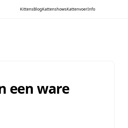
Kittens
Blog
Kattenshows
Kattenvoer
Info
en een ware