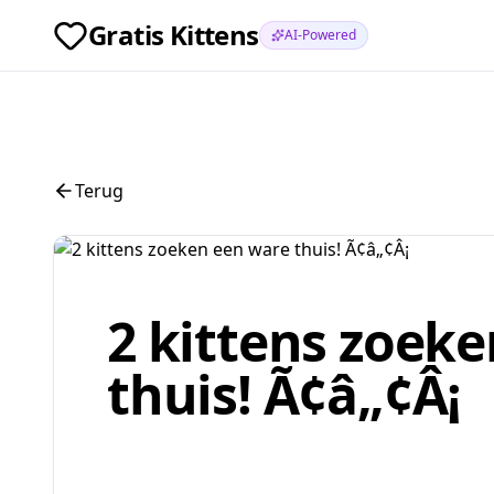
Gratis Kittens
AI-Powered
Terug
2 kittens zoek
thuis! Ã¢â„¢Â¡