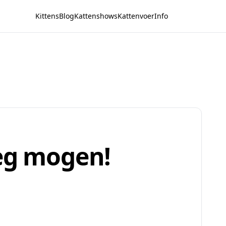
Kittens
Blog
Kattenshows
Kattenvoer
Info
weg mogen!