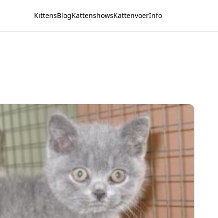
Kittens
Blog
Kattenshows
Kattenvoer
Info