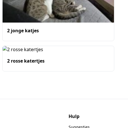
2 jonge katjes
2 rosse katertjes
Hulp
Suggesties