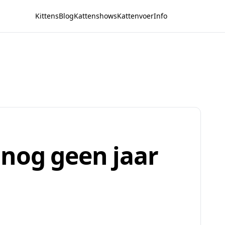
Kittens
Blog
Kattenshows
Kattenvoer
Info
 nog geen jaar