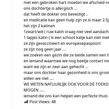
met een gebroken hart moeten we afscheid n
ons dochtertje is allergisch …
dat heeft de dokter ons bevestigt ..
en medicatie kan geen hulp zijn ze is maar 2.5
het zijn 2 katinen
1zwart/wit ( ruw katin vraag niet veel aandac
1 lapjes katin ( is een schoot katje kan niet me
ze zijn gevaccineert en europesepaspoort
ze zijn nog geen jaar …
we zoeken een gezin die ze beide samen een t
en iemand waarmee we nog beetje contact m
want we zijn er zeer aan gehecht …
maar ons dochter haar gezonheid is ons groot
willen we niet ….
WE WETEN NATUURLIJK OOK VOOR DE TOEKO
MOGEN …..
iemand die ons kan helpen een perfecte thuis 
Post Views:
48