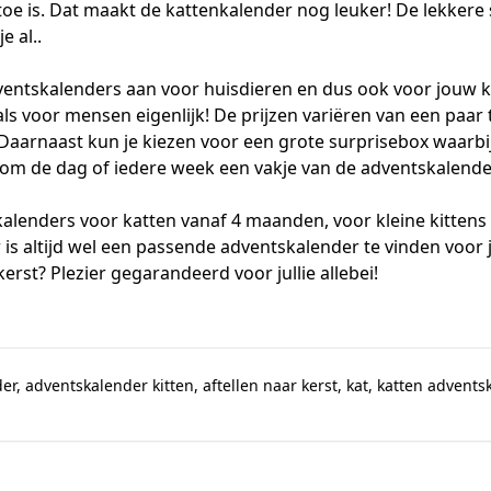
 toe is. Dat maakt de kattenkalender nog leuker! De lekkere
 al..
ventskalenders aan voor huisdieren en dus ook voor jouw ka
als voor mensen eigenlijk! De prijzen variëren van een paar
 Daarnaast kun je kiezen voor een grote surprisebox waarbij
rbij om de dag of iedere week een vakje van de adventskalen
 kalenders voor
katten vanaf 4 maanden
, voor kleine kitten
er is altijd wel een passende adventskalender te vinden voor
erst? Plezier gegarandeerd voor jullie allebei!
der
,
adventskalender kitten
,
aftellen naar kerst
,
kat
,
katten advents