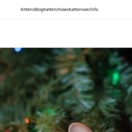
Kittens
Blog
Kattenshows
Kattenvoer
Info